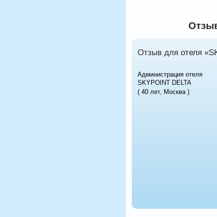
Отзыв
Отзыв для отеля «S
Администрация отеля
SKYPOINT DELTA
( 40 лет, Москва )