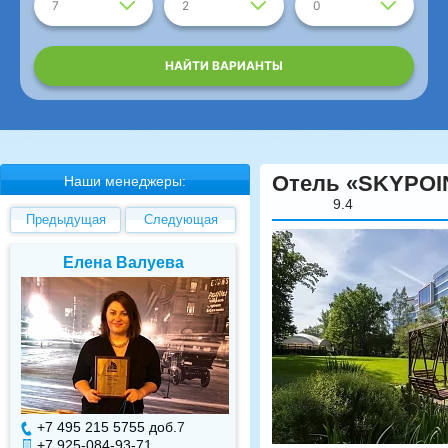
7
2
0
НАЙТИ ВАРИАНТЫ
Отель «SKYPOIN
Наши менеджеры:
9.4
Предыдущая
Следующая
Елена Валуева
Светлана Гарбуз
+7 495 215 5755 доб.
7
+7 495 215 5755 доб.
+7 925-084-93-71
+7 925-084-93-70