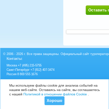
Оставить 
© 2006 - 2026 г. Все права защищены. Официальный сайт туроператор
Контакты:
Москва
+7 (495) 215-5755
Санкт-Петербург
+7 (812) 407-3474
Россия
8 800 555 1676
Мы используем файлы cookie для анализа событий на
нашем веб-сайте. Оставаясь на сайте, вы соглашаетесь
с нашей
Политикой в отношении файлов Cookie
.
Хорошо