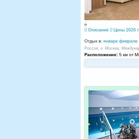
‹
›
Описание
Цены 2026 
Отдых в:
январе
феврале
Россия, г. Москва, Междуна
Расположение:
5 км от М