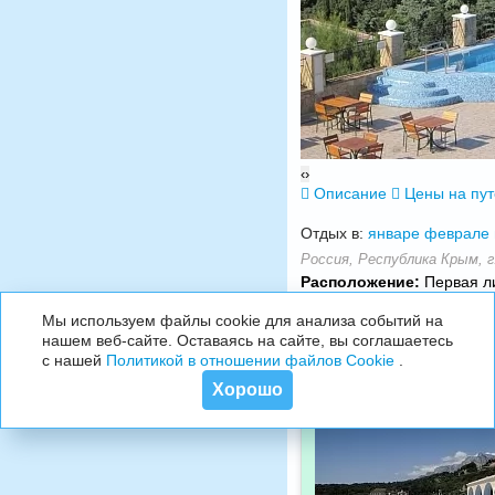
‹
›
Описание
Цены на пу
Отдых в:
январе
феврале
Россия, Республика Крым, г
Расположение:
Первая ли
Симферополь
Мы используем файлы cookie для анализа событий на
нашем веб-сайте. Оставаясь на сайте, вы соглашаетесь
с нашей
Политикой в отношении файлов Cookie
.
Хорошо