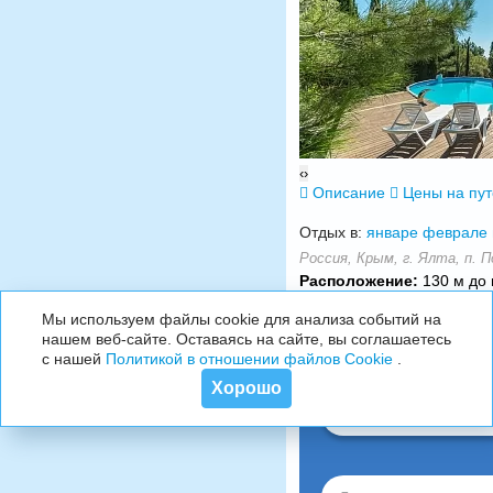
‹
›
Описание
Цены на пу
Отдых в:
январе
феврале
Россия, Крым, г. Ялта, п. П
Расположение:
130 м до 
Мы используем файлы cookie для анализа событий на
нашем веб-сайте. Оставаясь на сайте, вы соглашаетесь
с нашей
Политикой в отношении файлов Cookie
.
Хорошо
07.08.2026-14.08.2026