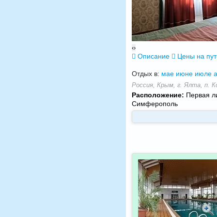
‹
›
Описание
Цены на пу
Отдых в:
мае
июне
июле
а
Россия, Крым, г. Ялта, п. К
Расположение:
Первая ли
Симферополь