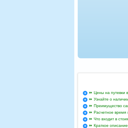
⏩ Цены на путевки 
⏩ Узнайте о наличи
⏩ Преимущество са
⏩ Расчетное время 
⏩ Что входит в стои
⏩ Краткое описание