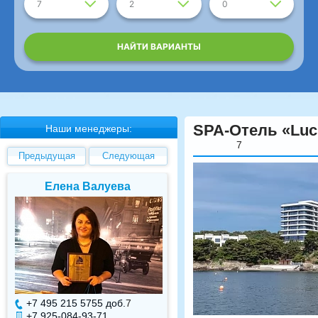
7
2
0
НАЙТИ ВАРИАНТЫ
SPA-Отель «Luc
Наши менеджеры:
7
Предыдущая
Следующая
Елена Валуева
Светлана Гарбуз
+7 495 215 5755 доб.
7
+7 495 215 5755 доб.
+7 925-084-93-71
+7 925-084-93-70