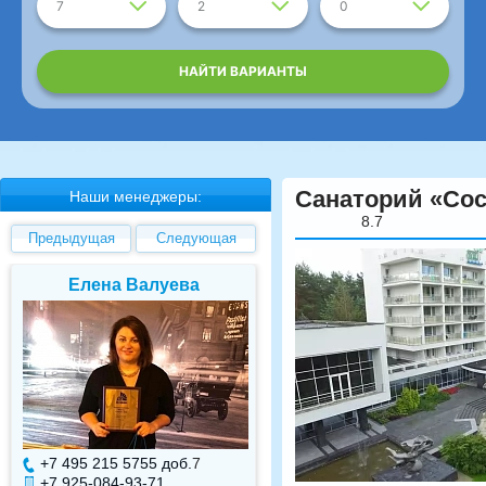
7
2
0
НАЙТИ ВАРИАНТЫ
Санаторий «Сос
Наши менеджеры:
8.7
Предыдущая
Следующая
Елена Валуева
Светлана Гарбуз
+7 495 215 5755 доб.
7
+7 495 215 5755 доб.
+7 925-084-93-71
+7 925-084-93-70