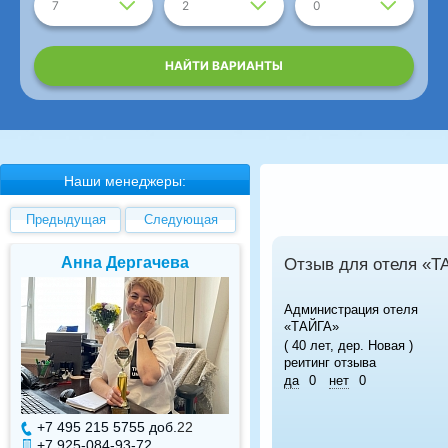
7
2
0
НАЙТИ ВАРИАНТЫ
Наши менеджеры:
Предыдущая
Следующая
Анна Дергачева
Елена Валуев
Отзыв для отеля «Т
Администрация отеля
«ТАЙГА»
( 40 лет, дер. Новая )
реитинг отзыва
да
0
нет
0
+7 495 215 5755 доб.
22
+7 495 215 5755 доб.
+7 925-084-93-72
+7 925-084-93-71