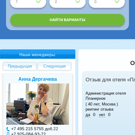
7
2
0
НАЙТИ ВАРИАНТЫ
Наши менеджеры:
О
Предыдущая
Следующая
Анна Дергачева
Елена Валуев
Отзыв для отеля «П
Администрация отеля
Планерное
( 40 лет, Москва )
реитинг отзыва
да
0
нет
0
+7 495 215 5755 доб.
22
+7 495 215 5755 доб.
+7 925-084-93-72
+7 925-084-93-71