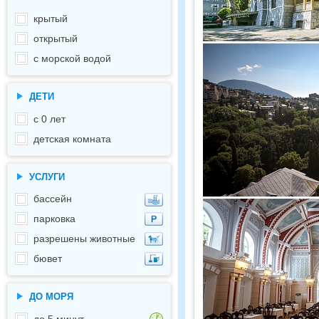
крытый
открытый
с морской водой
ДЕТИ
с 0 лет
детская комната
УСЛУГИ
бассейн
парковка
разрешены животные
бювет
ДО МОРЯ
до 5 минут