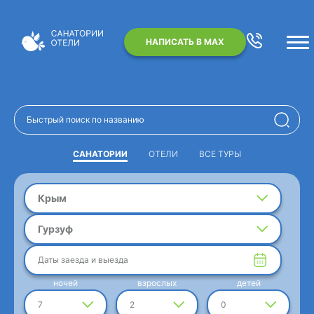
НАПИСАТЬ В MAX
САНАТОРИИ
ОТЕЛИ
ВСЕ ТУРЫ
Крым
Гурзуф
Даты заезда и выезда
ночей
взрослых
детей
7
2
0