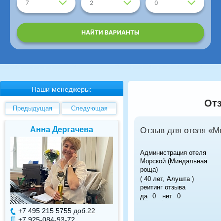
7
2
0
НАЙТИ ВАРИАНТЫ
Наши менеджеры:
Отз
Предыдущая
Следующая
Анна Дергачева
Елена Валуев
Отзыв для отеля «М
Администрация отеля
Морской (Миндальная
роща)
( 40 лет, Алушта )
реитинг отзыва
да
0
нет
0
+7 495 215 5755 доб.
22
+7 495 215 5755 доб.
+7 925-084-93-72
+7 925-084-93-71