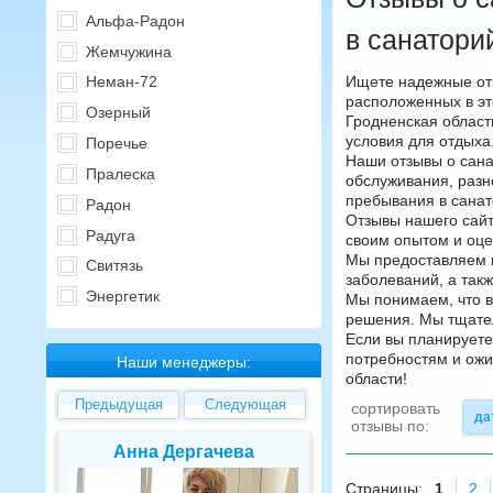
Альфа-Радон
в санатори
Жемчужина
Ищете надежные отз
Неман-72
расположенных в эт
Озерный
Гродненская област
условия для отдыха
Поречье
Наши отзывы о сана
Пралеска
обслуживания, разн
пребывания в санат
Радон
Отзывы нашего сайт
Радуга
своим опытом и оце
Мы предоставляем и
Свитязь
заболеваний, а так
Энергетик
Мы понимаем, что в
решения. Мы тщател
Если вы планируете
потребностям и ожи
Наши менеджеры:
области!
Предыдущая
Следующая
сортировать
да
отзывы по:
Елена Валуева
Светлана Г
Страницы:
1
2