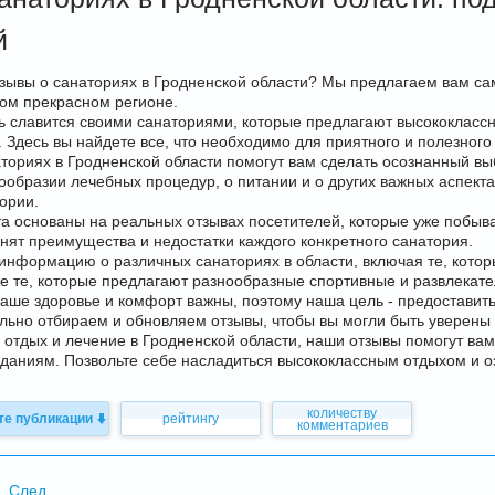
й
ывы о санаториях в Гродненской области? Мы предлагаем вам са
ом прекрасном регионе.
ь славится своими санаториями, которые предлагают высококлас
. Здесь вы найдете все, что необходимо для приятного и полезног
ториях в Гродненской области помогут вам сделать осознанный в
ообразии лечебных процедур, о питании и о других важных аспект
ории.
а основаны на реальных отзывах посетителей, которые уже побыва
нят преимущества и недостатки каждого конкретного санатория.
нформацию о различных санаториях в области, включая те, кото
же те, которые предлагают разнообразные спортивные и развлекат
аше здоровье и комфорт важны, поэтому наша цель - предостави
ьно отбираем и обновляем отзывы, чтобы вы могли быть уверены в
 отдых и лечение в Гродненской области, наши отзывы помогут ва
даниям. Позвольте себе насладиться высококлассным отдыхом и 
количеству
те публикации
рейтингу
комментариев
арбузова
Александр
След.