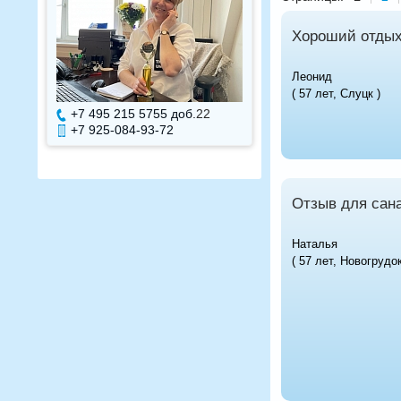
Хороший отды
Леонид
( 57 лет, Слуцк )
+7 495 215 5755 доб.
7
+7 495 215 575
+7 925-084-93-71
+7 925-084-93
Отзыв для сана
Наталья
( 57 лет, Новогрудок