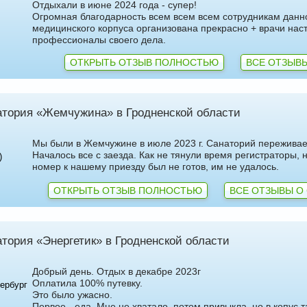
Отдыхали в июне 2024 года - супер!
Огромная благодарность всем всем всем сотрудникам данн
медицинского корпуса организована прекрасно + врачи на
профессионалы своего дела.
ОТКРЫТЬ ОТЗЫВ ПОЛНОСТЬЮ
ВСЕ ОТЗЫВЫ
атория «Жемчужина» в Гродненской области
Мы были в Жемчужине в июле 2023 г. Санаторий переживае
Началось все с заезда. Как не тянули время регистраторы, н
)
номер к нашему приезду был не готов, им не удалось.
ОТКРЫТЬ ОТЗЫВ ПОЛНОСТЬЮ
ВСЕ ОТЗЫВЫ О
тория «Энергетик» в Гродненской области
Добрый день. Отдых в декабре 2023г
Оплатила 100% путевку.
тербург
Это было ужасно.
Первое - еда. Мне не хватало, потом привыкла, но в копус т