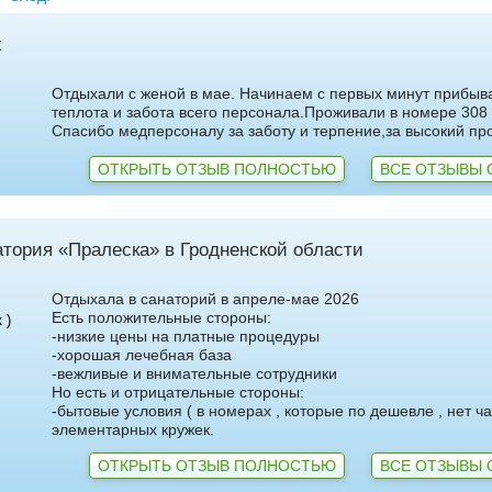
х
Отдыхали с женой в мае. Начинаем с первых минут прибыва
теплота и забота всего персонала.Проживали в номере 308
Спасибо медперсоналу за заботу и терпение,за высокий пр
5 доб.
2
+7 495 215 5755 доб.
5
-70
+7 925-903-05-93
ОТКРЫТЬ ОТЗЫВ ПОЛНОСТЬЮ
ВСЕ ОТЗЫВЫ 
тория «Пралеска» в Гродненской области
Отдыхала в санаторий в апреле-мае 2026
Есть положительные стороны:
 )
-низкие цены на платные процедуры
-хорошая лечебная база
-вежливые и внимательные сотрудники
Но есть и отрицательные стороны:
-бытовые условия ( в номерах , которые по дешевле , нет ч
элементарных кружек.
ОТКРЫТЬ ОТЗЫВ ПОЛНОСТЬЮ
ВСЕ ОТЗЫВЫ 