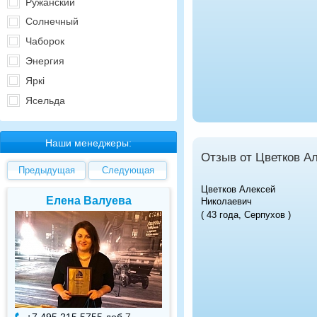
Ружанский
Солнечный
Чаборок
Энергия
Яркi
Ясельда
Наши менеджеры:
Отзыв от Цветков А
Предыдущая
Следующая
Цветков Алексей
Елена Валуева
Светлана Гарбу
Николаевич
( 43 года, Серпухов )
+7 495 215 5755 доб.
7
+7 495 215 5755 доб.